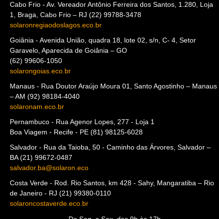
Cabo Frio - Av. Vereador Antônio Ferreira dos Santos, 1.280, Loja
1, Braga, Cabo Frio – RJ (22) 99788-3478
solaronregiaodoslagos.eco.br
Goiânia - Avenida União, quadra 18, lote 02, s/n, C- 4, Setor
Garavelo, Aparecida de Goiânia – GO
(62) 99606-1050
solarongoias.eco.br
Manaus - Rua Doutor Araújo Moura 01, Santo Agostinho – Manaus
– AM (92) 98184-4040
solaronam.eco.br
Pernambuco - Rua Agenor Lopes, 277 - Loja 1
Boa Viagem - Recife - PE (81) 98125-6028
Salvador - Rua da Taioba, 50 - Caminho das Árvores, Salvador –
BA (21) 99672-0487
salvador.ba@solaron.eco
Costa Verde - Rod. Rio Santos, km 428 - Sahy, Mangaratiba – Rio
de Janeiro - RJ (21) 99380-0110
solaroncostaverde.eco.br
De Seg. a Sex. das 9h às 17h