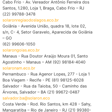
Amaro
São Paulo – SP (11) 5181-4775
solaronsaopaulo.eco.br
Cabo Frio - Av. Vereador Antônio Ferreira dos
Santos, 1.280, Loja 1, Braga, Cabo Frio – RJ
(22) 99788-3478
solaronregiaodoslagos.eco.br
Goiânia - Avenida União, quadra 18, lote 02,
s/n, C- 4, Setor Garavelo, Aparecida de Goiânia
– GO
(62) 99606-1050
solarongoias.eco.br
Manaus - Rua Doutor Araújo Moura 01, Santo
Agostinho – Manaus – AM (92) 98184-4040
solaronam.eco.br
Pernambuco - Rua Agenor Lopes, 277 - Loja 1
Boa Viagem - Recife - PE (81) 98125-6028
Salvador - Rua da Taioba, 50 - Caminho das
Árvores, Salvador – BA (21) 99672-0487