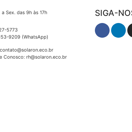
SIGA-NO
 a Sex. das 9h às 17h
527-5773
7153-9209 (WhatsApp)
 contato@solaron.eco.br
e Conosco: rh@solaron.eco.br