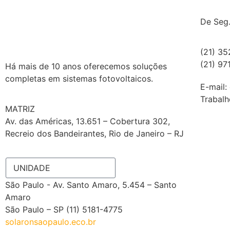
De Seg.
(21) 3
(21) 9
Há mais de 10 anos oferecemos soluções
completas em sistemas fotovoltaicos.
E-mail:
Trabalh
MATRIZ
Av. das Américas, 13.651 – Cobertura 302,
Recreio dos Bandeirantes, Rio de Janeiro – RJ
A problem was detected in the following
Form. Submitting it could result in errors.
Please contact the site administrator.
São Paulo - Av. Santo Amaro, 5.454 – Santo