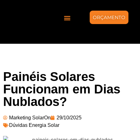
ORÇAMENTO
Quem somos
Energia Solar
Projetos Híbridos
Painéis Solares
Funcionam em Dias
Nublados?
Marketing SolarOn
29/10/2025
Dúvidas Energia Solar