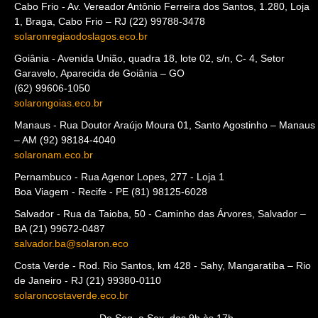
Cabo Frio - Av. Vereador Antônio Ferreira dos Santos, 1.280, Loja
1, Braga, Cabo Frio – RJ (22) 99788-3478
solaronregiaodoslagos.eco.br
Goiânia - Avenida União, quadra 18, lote 02, s/n, C- 4, Setor
Garavelo, Aparecida de Goiânia – GO
(62) 99606-1050
solarongoias.eco.br
Manaus - Rua Doutor Araújo Moura 01, Santo Agostinho – Manaus
– AM (92) 98184-4040
solaronam.eco.br
Pernambuco - Rua Agenor Lopes, 277 - Loja 1
Boa Viagem - Recife - PE (81) 98125-6028
Salvador - Rua da Taioba, 50 - Caminho das Árvores, Salvador –
BA (21) 99672-0487
salvador.ba@solaron.eco
Costa Verde - Rod. Rio Santos, km 428 - Sahy, Mangaratiba – Rio
de Janeiro - RJ (21) 99380-0110
solaroncostaverde.eco.br
De Seg. a Sex. das 9h às 17h