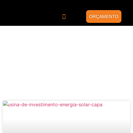
ORÇAMENTO
Quem somos
Energia Solar
Projetos Híbridos
Blog