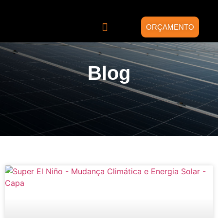
ORÇAMENTO
Quem somos
Energia Solar
Projetos Híbridos
Blog