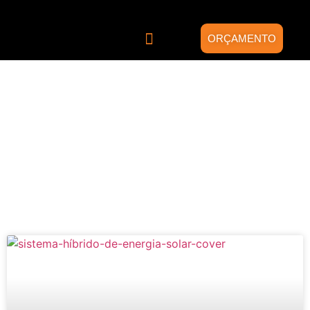
ORÇAMENTO
Quem somos
Energia Solar
Projetos Híbridos
Blog