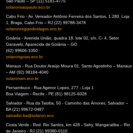
São Paulo – SP (11) 5181-4775
solaronsaopaulo.eco.br
Cabo Frio - Av. Vereador Antônio Ferreira dos Santos, 1.280, Loja
1, Braga, Cabo Frio – RJ (22) 99788-3478
solaronregiaodoslagos.eco.br
Goiânia - Avenida União, quadra 18, lote 02, s/n, C- 4, Setor
Garavelo, Aparecida de Goiânia – GO
(62) 99606-1050
solarongoias.eco.br
Manaus - Rua Doutor Araújo Moura 01, Santo Agostinho – Manaus
– AM (92) 98184-4040
solaronam.eco.br
Pernambuco - Rua Agenor Lopes, 277 - Loja 1
Boa Viagem - Recife - PE (81) 98125-6028
Salvador - Rua da Taioba, 50 - Caminho das Árvores, Salvador –
BA (21) 99672-0487
salvador.ba@solaron.eco
Costa Verde - Rod. Rio Santos, km 428 - Sahy, Mangaratiba – Rio
de Janeiro - RJ (21) 99380-0110