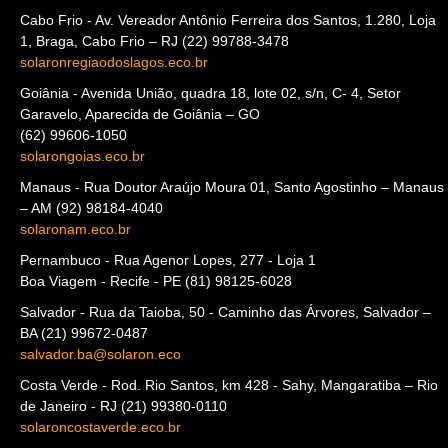
São Paulo – SP (11) 5181-4775
solaronsaopaulo.eco.br
Cabo Frio - Av. Vereador Antônio Ferreira dos Santos, 1.280, Loja
1, Braga, Cabo Frio – RJ (22) 99788-3478
solaronregiaodoslagos.eco.br
Goiânia - Avenida União, quadra 18, lote 02, s/n, C- 4, Setor
Garavelo, Aparecida de Goiânia – GO
(62) 99606-1050
solarongoias.eco.br
Manaus - Rua Doutor Araújo Moura 01, Santo Agostinho – Manaus
– AM (92) 98184-4040
solaronam.eco.br
Pernambuco - Rua Agenor Lopes, 277 - Loja 1
Boa Viagem - Recife - PE (81) 98125-6028
Salvador - Rua da Taioba, 50 - Caminho das Árvores, Salvador –
BA (21) 99672-0487
salvador.ba@solaron.eco
Costa Verde - Rod. Rio Santos, km 428 - Sahy, Mangaratiba – Rio