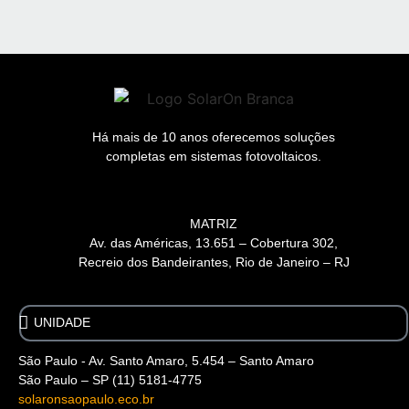
Há mais de 10 anos oferecemos soluções
completas em sistemas fotovoltaicos.
MATRIZ
Av. das Américas, 13.651 – Cobertura 302,
Recreio dos Bandeirantes, Rio de Janeiro – RJ
A problem was detected in the following Form. Submitting
it could result in errors. Please contact the site administrator.
São Paulo - Av. Santo Amaro, 5.454 – Santo Amaro