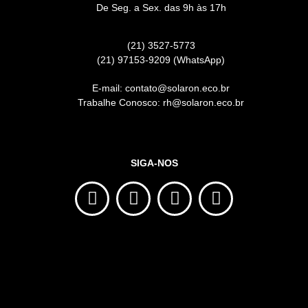
de Janeiro - RJ (21) 99380-0110
solaroncostaverde.eco.br
De Seg. a Sex. das 9h às 17h
(21) 3527-5773
(21) 97153-9209 (WhatsApp)
E-mail: contato@solaron.eco.br
Trabalhe Conosco: rh@solaron.eco.br
SIGA-NOS