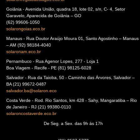
Cabo Frio - Av. Vereador Antônio Ferreira dos Santos, 1.280, Loja
1, Braga, Cabo Frio – RJ (22) 99788-3478
solaronregiaodoslagos.eco.br
Goiânia - Avenida União, quadra 18, lote 02, s/n, C- 4, Setor
Garavelo, Aparecida de Goiânia – GO
(62) 99606-1050
solarongoias.eco.br
Manaus - Rua Doutor Araújo Moura 01, Santo Agostinho – Manaus
– AM (92) 98184-4040
solaronam.eco.br
Pernambuco - Rua Agenor Lopes, 277 - Loja 1
Boa Viagem - Recife - PE (81) 98125-6028
Salvador - Rua da Taioba, 50 - Caminho das Árvores, Salvador –
BA (21) 99672-0487
salvador.ba@solaron.eco
Costa Verde - Rod. Rio Santos, km 428 - Sahy, Mangaratiba – Rio
de Janeiro - RJ (21) 99380-0110
solaroncostaverde.eco.br
De Seg. a Sex. das 9h às 17h