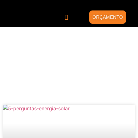
ORÇAMENTO
Quem somos
Energia Solar
Projetos Híbridos
Blog