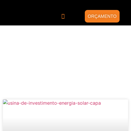
ORÇAMENTO
Quem somos
Energia Solar
Projetos Híbridos
Blog