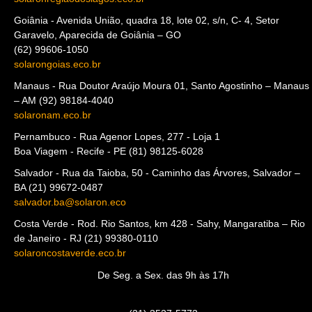
Cabo Frio - Av. Vereador Antônio Ferreira dos Santos, 1.280, Loja
1, Braga, Cabo Frio – RJ (22) 99788-3478
solaronregiaodoslagos.eco.br
Goiânia - Avenida União, quadra 18, lote 02, s/n, C- 4, Setor
Garavelo, Aparecida de Goiânia – GO
(62) 99606-1050
solarongoias.eco.br
Manaus - Rua Doutor Araújo Moura 01, Santo Agostinho – Manaus
– AM (92) 98184-4040
solaronam.eco.br
Pernambuco - Rua Agenor Lopes, 277 - Loja 1
Boa Viagem - Recife - PE (81) 98125-6028
Salvador - Rua da Taioba, 50 - Caminho das Árvores, Salvador –
BA (21) 99672-0487
salvador.ba@solaron.eco
Costa Verde - Rod. Rio Santos, km 428 - Sahy, Mangaratiba – Rio
de Janeiro - RJ (21) 99380-0110
solaroncostaverde.eco.br
De Seg. a Sex. das 9h às 17h