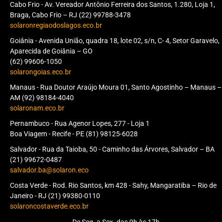
Cabo Frio - Av. Vereador Antônio Ferreira dos Santos, 1.280, Loja 1,
Braga, Cabo Frio – RJ (22) 99788-3478
solaronregiaodoslagos.eco.br
Goiânia - Avenida União, quadra 18, lote 02, s/n, C- 4, Setor Garavelo,
Aparecida de Goiânia – GO
(62) 99606-1050
solarongoias.eco.br
Manaus - Rua Doutor Araújo Moura 01, Santo Agostinho – Manaus –
AM (92) 98184-4040
solaronam.eco.br
Pernambuco - Rua Agenor Lopes, 277 - Loja 1
Boa Viagem - Recife - PE (81) 98125-6028
Salvador - Rua da Taioba, 50 - Caminho das Árvores, Salvador – BA
(21) 99672-0487
salvador.ba@solaron.eco
Costa Verde - Rod. Rio Santos, km 428 - Sahy, Mangaratiba – Rio de
Janeiro - RJ (21) 99380-0110
solaroncostaverde.eco.br
De Seg. a Sex. das 9h às 17h