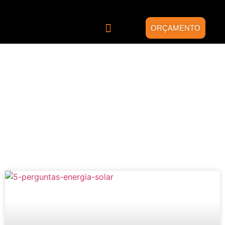
ORÇAMENTO
Quem somos
Energia Solar
Projetos Híbridos
Blog