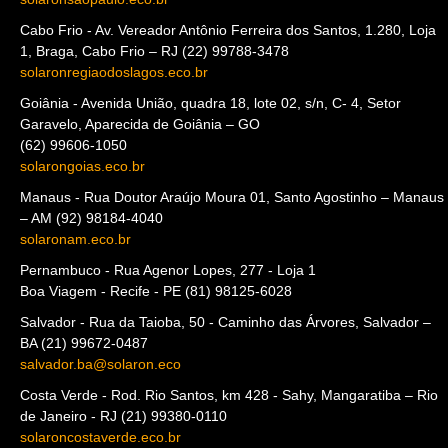
Cabo Frio - Av. Vereador Antônio Ferreira dos Santos, 1.280, Loja
1, Braga, Cabo Frio – RJ (22) 99788-3478
solaronregiaodoslagos.eco.br
Goiânia - Avenida União, quadra 18, lote 02, s/n, C- 4, Setor
Garavelo, Aparecida de Goiânia – GO
(62) 99606-1050
solarongoias.eco.br
Manaus - Rua Doutor Araújo Moura 01, Santo Agostinho – Manaus
– AM (92) 98184-4040
solaronam.eco.br
Pernambuco - Rua Agenor Lopes, 277 - Loja 1
Boa Viagem - Recife - PE (81) 98125-6028
Salvador - Rua da Taioba, 50 - Caminho das Árvores, Salvador –
BA (21) 99672-0487
salvador.ba@solaron.eco
Costa Verde - Rod. Rio Santos, km 428 - Sahy, Mangaratiba – Rio
de Janeiro - RJ (21) 99380-0110
solaroncostaverde.eco.br