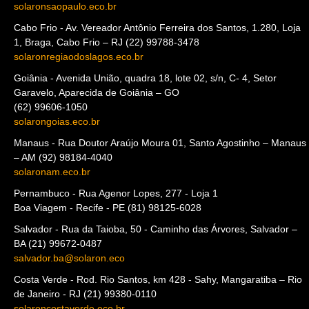
solaronsaopaulo.eco.br
Cabo Frio - Av. Vereador Antônio Ferreira dos Santos, 1.280, Loja
1, Braga, Cabo Frio – RJ (22) 99788-3478
solaronregiaodoslagos.eco.br
Goiânia - Avenida União, quadra 18, lote 02, s/n, C- 4, Setor
Garavelo, Aparecida de Goiânia – GO
(62) 99606-1050
solarongoias.eco.br
Manaus - Rua Doutor Araújo Moura 01, Santo Agostinho – Manaus
– AM (92) 98184-4040
solaronam.eco.br
Pernambuco - Rua Agenor Lopes, 277 - Loja 1
Boa Viagem - Recife - PE (81) 98125-6028
Salvador - Rua da Taioba, 50 - Caminho das Árvores, Salvador –
BA (21) 99672-0487
salvador.ba@solaron.eco
Costa Verde - Rod. Rio Santos, km 428 - Sahy, Mangaratiba – Rio
de Janeiro - RJ (21) 99380-0110
solaroncostaverde.eco.br