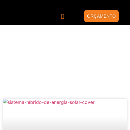
ORÇAMENTO
Quem somos
Energia Solar
Projetos Híbridos
Blog