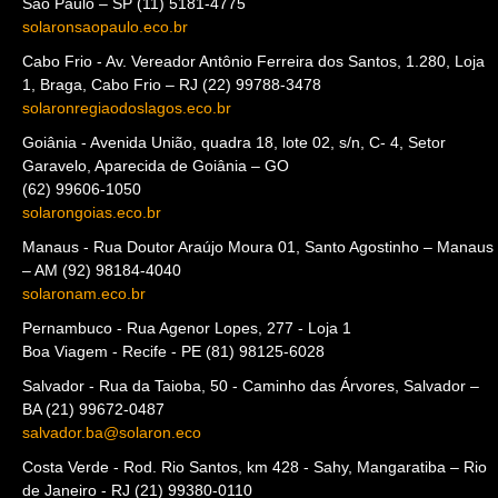
São Paulo – SP (11) 5181-4775
solaronsaopaulo.eco.br
Cabo Frio - Av. Vereador Antônio Ferreira dos Santos, 1.280, Loja
1, Braga, Cabo Frio – RJ (22) 99788-3478
solaronregiaodoslagos.eco.br
Goiânia - Avenida União, quadra 18, lote 02, s/n, C- 4, Setor
Garavelo, Aparecida de Goiânia – GO
(62) 99606-1050
solarongoias.eco.br
Manaus - Rua Doutor Araújo Moura 01, Santo Agostinho – Manaus
– AM (92) 98184-4040
solaronam.eco.br
Pernambuco - Rua Agenor Lopes, 277 - Loja 1
Boa Viagem - Recife - PE (81) 98125-6028
Salvador - Rua da Taioba, 50 - Caminho das Árvores, Salvador –
BA (21) 99672-0487
salvador.ba@solaron.eco
Costa Verde - Rod. Rio Santos, km 428 - Sahy, Mangaratiba – Rio
de Janeiro - RJ (21) 99380-0110