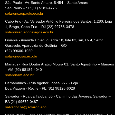
São Paulo - Av. Santo Amaro, 5.454 – Santo Amaro
São Paulo – SP (11) 5181-4775
solaronsaopaulo.eco.br
Cabo Frio - Av. Vereador Antônio Ferreira dos Santos, 1.280, Loja
1, Braga, Cabo Frio – RJ (22) 99788-3478
solaronregiaodoslagos.eco.br
Goiânia - Avenida União, quadra 18, lote 02, s/n, C- 4, Setor
Garavelo, Aparecida de Goiânia – GO
(62) 99606-1050
solarongoias.eco.br
Manaus - Rua Doutor Araújo Moura 01, Santo Agostinho – Manaus
– AM (92) 98184-4040
solaronam.eco.br
Pernambuco - Rua Agenor Lopes, 277 - Loja 1
Boa Viagem - Recife - PE (81) 98125-6028
Salvador - Rua da Taioba, 50 - Caminho das Árvores, Salvador –
BA (21) 99672-0487
salvador.ba@solaron.eco
Costa Verde - Rod. Rio Santos, km 428 - Sahy, Mangaratiba – Rio