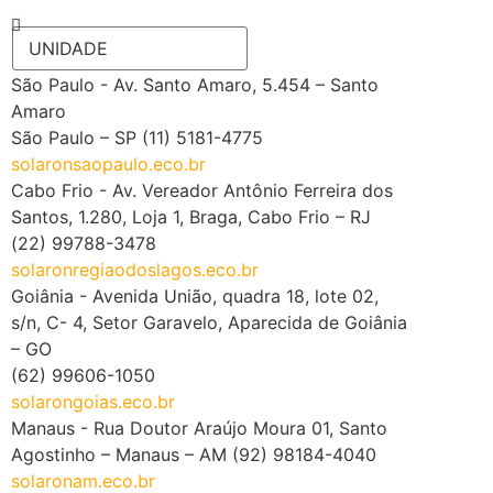
A problem was detected in the following
Form. Submitting it could result in errors.
Please contact the site administrator.
São Paulo - Av. Santo Amaro, 5.454 – Santo
Amaro
São Paulo – SP (11) 5181-4775
solaronsaopaulo.eco.br
Cabo Frio - Av. Vereador Antônio Ferreira dos
Santos, 1.280, Loja 1, Braga, Cabo Frio – RJ
(22) 99788-3478
solaronregiaodoslagos.eco.br
Goiânia - Avenida União, quadra 18, lote 02,
s/n, C- 4, Setor Garavelo, Aparecida de Goiânia
– GO
(62) 99606-1050
solarongoias.eco.br