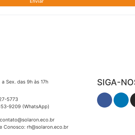
SIGA-NO
 a Sex. das 9h às 17h
527-5773
7153-9209 (WhatsApp)
 contato@solaron.eco.br
e Conosco: rh@solaron.eco.br