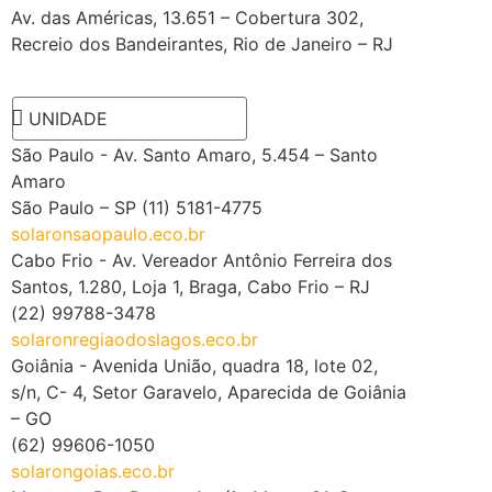
Av. das Américas, 13.651 – Cobertura 302,
Recreio dos Bandeirantes, Rio de Janeiro – RJ
A problem was detected in the following
Form. Submitting it could result in errors.
Please contact the site administrator.
São Paulo - Av. Santo Amaro, 5.454 – Santo
Amaro
São Paulo – SP (11) 5181-4775
solaronsaopaulo.eco.br
Cabo Frio - Av. Vereador Antônio Ferreira dos
Santos, 1.280, Loja 1, Braga, Cabo Frio – RJ
(22) 99788-3478
solaronregiaodoslagos.eco.br
Goiânia - Avenida União, quadra 18, lote 02,
s/n, C- 4, Setor Garavelo, Aparecida de Goiânia