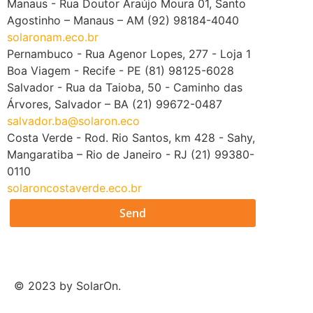
– GO
(62) 99606-1050
solarongoias.eco.br
Manaus - Rua Doutor Araújo Moura 01, Santo
Agostinho – Manaus – AM (92) 98184-4040
solaronam.eco.br
Pernambuco - Rua Agenor Lopes, 277 - Loja 1
Boa Viagem - Recife - PE (81) 98125-6028
Salvador - Rua da Taioba, 50 - Caminho das
Árvores, Salvador – BA (21) 99672-0487
salvador.ba@solaron.eco
Costa Verde - Rod. Rio Santos, km 428 - Sahy,
Mangaratiba – Rio de Janeiro - RJ (21) 99380-
0110
solaroncostaverde.eco.br
Send