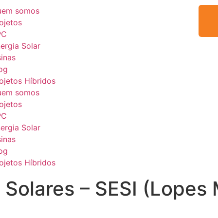
uem somos
ojetos
PC
ergia Solar
inas
og
ojetos Híbridos
uem somos
ojetos
PC
ergia Solar
inas
og
ojetos Híbridos
s Solares – SESI (Lopes