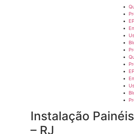
Q
Pr
E
En
Us
Bl
Pr
Q
Pr
E
En
Us
Bl
Pr
Instalação Painéi
– RJ