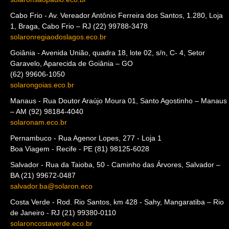
São Paulo - Av. Santo Amaro, 5.454 – Santo Amaro
São Paulo – SP (11) 5181-4775
solaronsaopaulo.eco.br
Cabo Frio - Av. Vereador Antônio Ferreira dos Santos, 1.280, Loja
1, Braga, Cabo Frio – RJ (22) 99788-3478
solaronregiaodoslagos.eco.br
Goiânia - Avenida União, quadra 18, lote 02, s/n, C- 4, Setor
Garavelo, Aparecida de Goiânia – GO
(62) 99606-1050
solarongoias.eco.br
Manaus - Rua Doutor Araújo Moura 01, Santo Agostinho – Manaus
– AM (92) 98184-4040
solaronam.eco.br
Pernambuco - Rua Agenor Lopes, 277 - Loja 1
Boa Viagem - Recife - PE (81) 98125-6028
Salvador - Rua da Taioba, 50 - Caminho das Árvores, Salvador –
BA (21) 99672-0487
salvador.ba@solaron.eco
Costa Verde - Rod. Rio Santos, km 428 - Sahy, Mangaratiba – Rio